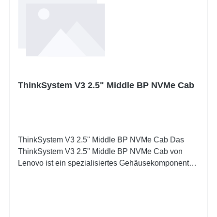
moderner Speicherlaufwerke Dual-Protokoll-
Unterstützung: SATA und NVMe für maximale
Flexibilität Optimierte Kompatibilität: Speziell für
ThinkSystem SR650 V3 entwickelt Einfache
Installation: Modulares Design ermöglicht schnelle
und unkomplizierte Erweiterung Skalierbarkeit:
Zukunftsorientierte Lösung für wachsende
ThinkSystem V3 2.5" Middle BP NVMe Cab
Speicheranforderungen
ThinkSystem V3 2.5" Middle BP NVMe Cab Das
ThinkSystem V3 2.5" Middle BP NVMe Cab von
Lenovo ist ein spezialisiertes Gehäusekomponent
für Enterprise-Storage-Lösungen. Dieses Mittelplatz-
Backplane-Modul ermöglicht die Integration von
NVMe-Laufwerken in ThinkSystem-Servern und
bietet eine zuverlässige Basis für hochperformante