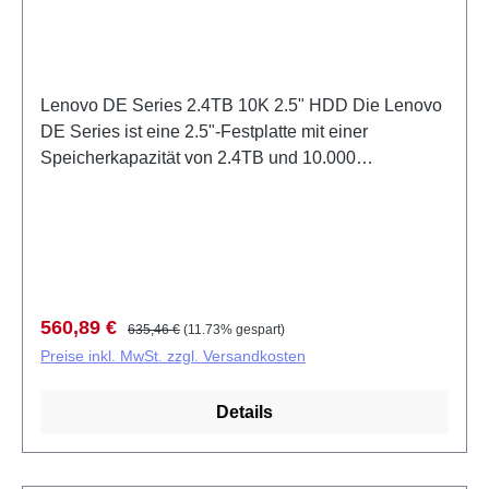
Lenovo DE Series 2.4TB 10K 2.5" HDD Die Lenovo
DE Series ist eine 2.5"-Festplatte mit einer
Speicherkapazität von 2.4TB und 10.000
Umdrehungen pro Minute. Sie eignet sich für
Datenspeicherung in professionellen Umgebungen
und bietet zuverlässige Performance für
kontinuierliche Workloads. Mit ihrer kompakten
Größe passt sie ideal in Server und Storage-
Systeme. Diese Festplatte ist konzipiert für robuste
Verkaufspreis:
Regulärer Preis:
560,89 €
635,46 €
(11.73% gespart)
Dauereinsätze in Enterprise-Infrastrukturen. Die
Preise inkl. MwSt. zzgl. Versandkosten
hohe Drehzahl gewährleistet schnelle Datenzugriffe
und ermöglicht effiziente Verarbeitung von I/O-
Details
intensiven Anwendungen. Die Herstellernummer
4XB7A88046 garantiert Kompatibilität mit Lenovo-
Systemen. 2.4TB Speicherkapazität für