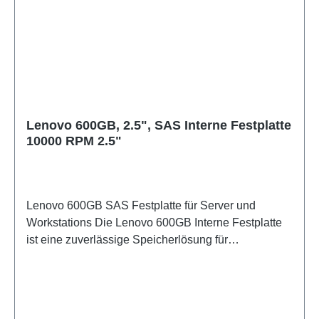
Stunden und einer extrem niedrigen Fehlerrate ist
die Drive für professionelle Anforderungen
ausgelegt. Hohe Speicherkapazität: 3,84 TB für
umfangreiche Datenmengen auf einer Single-Drive-
Lösung Zuverlässige Datensicherung: End-to-End
Datenschutz und Hardware-PLP-Funktion schützen
vor Datenverlust Langlebigkeit: MTBF von 2
Lenovo 600GB, 2.5", SAS Interne Festplatte
Millionen Stunden und Fehlerrate < 1 pro 10^17 Bits
10000 RPM 2.5"
garantieren Langzeitstabilität Platzsparend:
Kompaktes 2.5"-Design mit nur 7 mm Bauhöhe für
flexible Einbauoptionen Umfassend zertifiziert: Erfüllt
internationale Standards (CE, FCC, UL, TÜV) für
Lenovo 600GB SAS Festplatte für Server und
professionelle Infrastrukturen
Workstations Die Lenovo 600GB Interne Festplatte
ist eine zuverlässige Speicherlösung für
anspruchsvolle Server- und Workstation-
Umgebungen. Mit einer Drehzahl von 10.000 RPM
und der SAS-Schnittstelle bietet sie eine
Übertragungsrate von 12 Gbit/s für schnelle