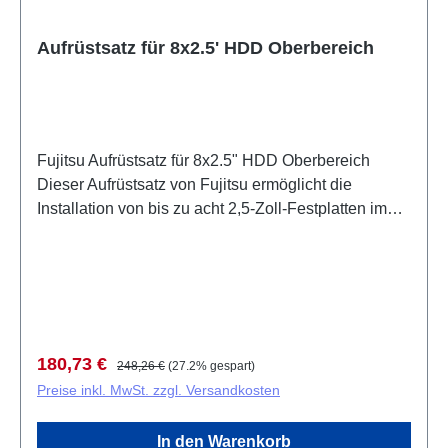
Laufwerkswechsel ohne Systemunterbrechung
Kompatibel mit HDDs und SSDs für verschiedenste
Aufrüstsatz für 8x2.5' HDD Oberbereich
Anforderungsprofile Optimiert für professionelle
Server- und Storage-Infrastrukturen
Fujitsu Aufrüstsatz für 8x2.5" HDD Oberbereich
Dieser Aufrüstsatz von Fujitsu ermöglicht die
Installation von bis zu acht 2,5-Zoll-Festplatten im
oberen Bereich Ihres Systems. Das Upgrade-Kit ist
speziell konzipiert, um zusätzliche Speicherkapazität
schnell und unkompliziert zu integrieren. Mit der
Herstellernummer S26361-F4047-L22 erhalten Sie
eine Originalkomponente für optimale Kompatibilität
und Zuverlässigkeit. Der Aufrüstsatz bietet eine
Verkaufspreis:
Regulärer Preis:
180,73 €
248,26 €
(27.2% gespart)
praktische Lösung zur Erweiterung des
Preise inkl. MwSt. zzgl. Versandkosten
Speicherplatzes in bestehenden Systemen. Die
Installation ist dank standardisierter Schnittstellen
In den Warenkorb