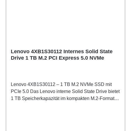
stabile Datenübertragung Kompaktes Format: 2,5"-
Bauform für platzsparende Server-Integration
Enterprise-Ready: Optimiert für ununterbrochenen
24/7-Betrieb in Rechenzentren
Lenovo 4XB1S30112 Internes Solid State
Drive 1 TB M.2 PCI Express 5.0 NVMe
Lenovo 4XB1S30112 – 1 TB M.2 NVMe SSD mit
PCIe 5.0 Das Lenovo interne Solid State Drive bietet
1 TB Speicherkapazität im kompakten M.2-Format
(2280) und nutzt die moderne PCI Express 5.0-
Schnittstelle für maximale
Datenübertragungsgeschwindigkeiten. Mit
Lesegeschwindigkeiten von bis zu 14.000 MB/s und