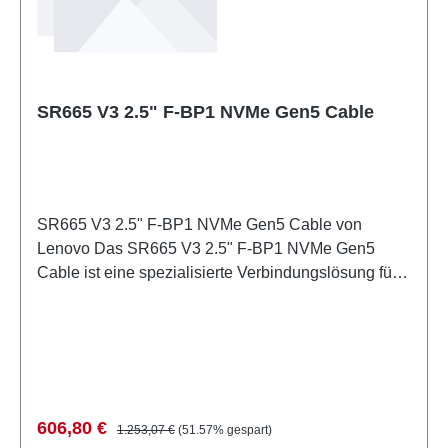
Storage-Erweiterung: Ermöglicht die Nutzung der
mittleren NVMe-Einschubposition Hohe
Datenübertragungsstandards: Optimierte
Kabelführung für stabile NVMe-Verbindungen
SR665 V3 2.5" F-BP1 NVMe Gen5 Cable
SR665 V3 2.5" F-BP1 NVMe Gen5 Cable von
Lenovo Das SR665 V3 2.5" F-BP1 NVMe Gen5
Cable ist eine spezialisierte Verbindungslösung für
hochperformante Speichersysteme. Das Kabel
ermöglicht die zuverlässige Datenübertragung
zwischen NVMe-Laufwerken und Motherboards mit
maximaler Kompatibilität für die SR665 V3-
Serverplattform. Mit seiner optimierten Konstruktion
bietet das Kabel stabile Verbindungen für PCIe
Verkaufspreis:
Regulärer Preis:
606,80 €
1.253,07 €
(51.57% gespart)
Gen5-Speichermedien und unterstützt damit