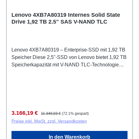
Lenovo 4XB7A80319 Internes Solid State
Drive 1,92 TB 2.5" SAS V-NAND TLC
Lenovo 4XB7A80319 – Enterprise-SSD mit 1,92 TB
Speicher Diese 2,5"-SSD von Lenovo bietet 1,92 TB
Speicherkapazität mit V-NAND TLC-Technologie
und ist speziell für Server und Workstations
konzipiert. Die SAS-Schnittstelle mit 24 Gbit/s
Datenübertragungsrate ermöglicht zuverlässige
Performance in anspruchsvollen
Unternehmensumgebungen. Mit beeindruckenden
420.000 IOPS beim zufälligen Lesen und optimierten
Verkaufspreis:
Regulärer Preis:
3.166,19 €
11.349,03 €
(72.1% gespart)
Schreib-Latenzen von 45 µs bietet das Laufwerk
Preise inkl. MwSt. zzgl. Versandkosten
auch unter Last konstante Leistung. Die Enterprise-
Auslegung umfasst Hardwareverschlüsselung,
In den Warenkorb