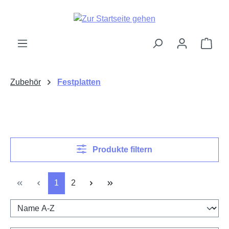
alt springen
Ware
Zubehör
Festplatten
Produkte filtern
Seite
Seite
1
2