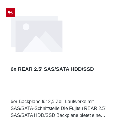
Rabatt
%
6x REAR 2.5' SAS/SATA HDD/SSD
6er-Backplane für 2,5-Zoll-Laufwerke mit
SAS/SATA-Schnittstelle Die Fujitsu REAR 2.5"
SAS/SATA HDD/SSD Backplane bietet eine
kompakte Lösung zur Erweiterung der