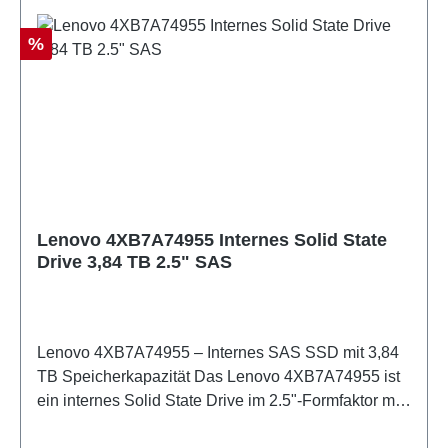
einer optimierten Systemperformance bei. Große
Speicherkapazität: 1,92 TB für umfangreiche
Rabatt
%
Datenmengen SAS-Standard: Zuverlässige
Schnittstellentechnologie für Server und
Workstations Hohe Datenrate: 12 Gbit/s für schnelle
Datenzugriffe und Übertragungen Kompakter 2.5"-
Formfaktor: Platzsparend und problemlos in
bestehende Systeme integrierbar Enterprise-
Qualität: Konzipiert für professionelle und
anspruchsvolle Arbeitsumgebungen
Lenovo 4XB7A74955 Internes Solid State
Drive 3,84 TB 2.5" SAS
Lenovo 4XB7A74955 – Internes SAS SSD mit 3,84
TB Speicherkapazität Das Lenovo 4XB7A74955 ist
ein internes Solid State Drive im 2.5"-Formfaktor mit
einer Speicherkapazität von 3,84 TB. Mit der SAS-