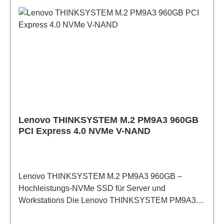
großvolumige Datenspeicherung 10.000 RPM für
beschleunigte Datenübertragungen 2.5"-Format für
platzsparende Integration in Servern und Storage-
Arrays Entwickelt für zuverlässige 24/7-Dauerbetrieb
in Rechenzentren Enterprise-taugliche Konstruktion
für anspruchsvolle IT-Umgebungen
Lenovo THINKSYSTEM M.2 PM9A3 960GB
PCI Express 4.0 NVMe V-NAND
Lenovo THINKSYSTEM M.2 PM9A3 960GB –
Hochleistungs-NVMe SSD für Server und
Workstations Die Lenovo THINKSYSTEM PM9A3
ist eine 960GB M.2 NVMe SSD mit PCIe 4.0-