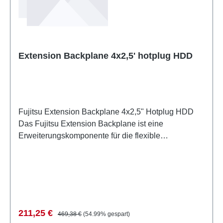
Infrastrukturen Kompatibilität gewährleistet –
Abgestimmt auf Fujitsu Server- und
Speichersysteme Langzeitstabilität – Robuste
Ausführung für den Dauerbetrieb in Rechenzentren
Extension Backplane 4x2,5' hotplug HDD
Fujitsu Extension Backplane 4x2,5" Hotplug HDD
Das Fujitsu Extension Backplane ist eine
Erweiterungskomponente für die flexible
Speicherkonfiguration in Servern und Storage-
Systemen. Mit vier 2,5-Zoll-Einschüben ermöglicht
es den Betrieb von 2,5-Zoll-Festplatten im Hotplug-
Modus. Diese Backplane-Lösung bietet eine
zuverlässige Schnittstelle zwischen Systemplatine
und Speichermedien und unterstützt den
Verkaufspreis:
Regulärer Preis:
211,25 €
469,38 €
(54.99% gespart)
unterbrechungsfreien Austausch von Laufwerken