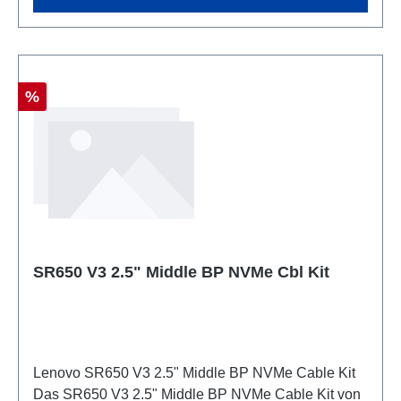
Systemen. Das Kit vereinfacht die Speicher-
Erweiterung und ermöglicht eine optimale Nutzung
verschiedener M.2-Speichertechnologien in einem
Gerät. Unterstützt sowohl SATA als auch NVMe M.2-
Speichermodule Vollständige Kompatibilität mit
Rabatt
%
SR635 V3 Systemen Einfache Integration ohne
zusätzliche Komponenten Flexible
Speicherkonfiguration für verschiedene
Anforderungen Professionelle OEM-Qualität für
Enterprise-Umgebungen
SR650 V3 2.5" Middle BP NVMe Cbl Kit
Lenovo SR650 V3 2.5" Middle BP NVMe Cable Kit
Das SR650 V3 2.5" Middle BP NVMe Cable Kit von