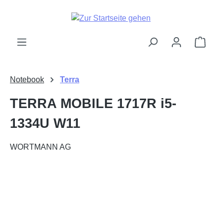
alt springen
Ware
Notebook
Terra
TERRA MOBILE 1717R i5-
1334U W11
WORTMANN AG
Bildergalerie überspringen