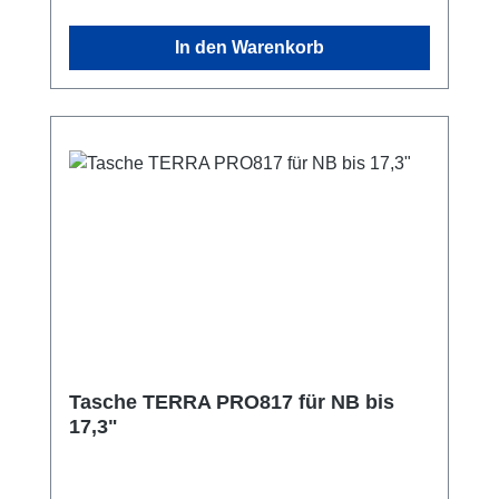
täglichen Einsatz ausgelegt und macht den
Rucksack zu einem zuverlässigen Begleiter
In den Warenkorb
für Büro, Schule oder unterwegs. Durch die
klaren Fächerstrukturen sparen Sie Zeit beim
Ein- und Auspacken und behalten auch auf
Reisen den Überblick. Geeignet für
Notebooks bis 17,3" Großes Notebookfach
für sicheren Transport Zusätzliches
Dokumentenfach für Unterlagen Fronttasche
für Netzteil und Zubehör Robustes Polyester
(900D)
Tasche TERRA PRO817 für NB bis
17,3"