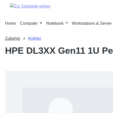
springen
Zur Hauptnavigation springen
Home
Computer
Notebook
Workstations & Server
Zubehör
Kühler
HPE DL3XX Gen11 1U Per
Bildergalerie überspringen