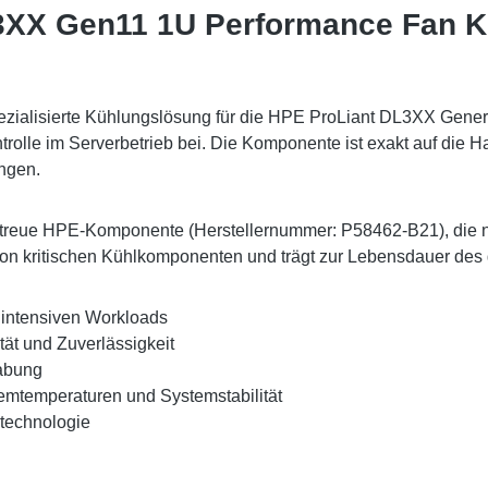
3XX Gen11 1U Performance Fan Ki
alisierte Kühlungslösung für die HPE ProLiant DL3XX Generat
ntrolle im Serverbetrieb bei. Die Komponente ist exakt auf die
ungen.
etreue HPE-Komponente (Herstellernummer: P58462-B21), die nah
g von kritischen Kühlkomponenten und trägt zur Lebensdauer de
intensiven Workloads
ität und Zuverlässigkeit
abung
temtemperaturen und Systemstabilität
technologie