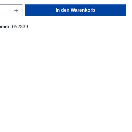
Anzahl: Gib den gewünschten Wert ein oder
In den Warenkorb
mmer:
052339