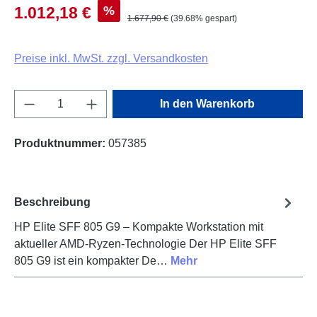
%
1.012,18 €
1.677,90 €
(39.68% gespart)
Preise inkl. MwSt. zzgl. Versandkosten
Produkt Anzahl: Gib den gewünschten Wert e
In den Warenkorb
Produktnummer:
057385
Beschreibung
HP Elite SFF 805 G9 – Kompakte Workstation mit
aktueller AMD-Ryzen-Technologie Der HP Elite SFF
805 G9 ist ein kompakter De…
Mehr